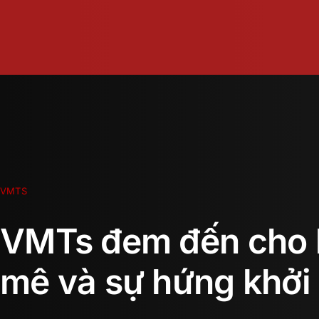
Skip
to
content
VMTS
VMTs đem đến cho 
mê và sự hứng khởi