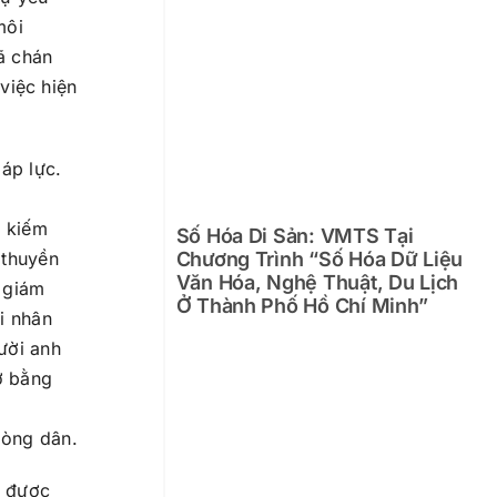
môi
ã chán
 việc hiện
áp lực.
ề kiếm
Số Hóa Di Sản: VMTS Tại
Chương Trình “Số Hóa Dữ Liệu
 thuyền
Văn Hóa, Nghệ Thuật, Du Lịch
t giám
Ở Thành Phố Hồ Chí Minh”
i nhân
ười anh
ỡ bằng
lòng dân.
c được