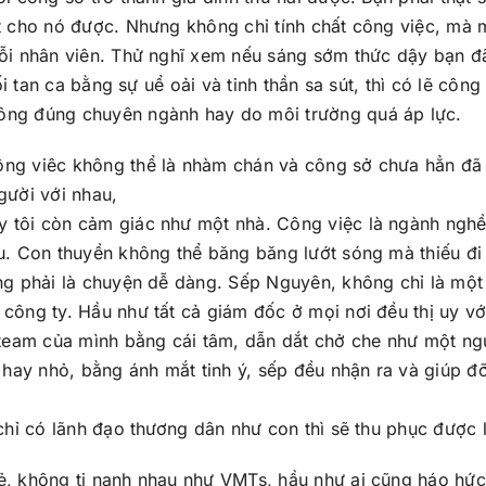
ết cho nó được. Nhưng không chỉ tính chất công việc, mà 
 mỗi nhân viên. Thử nghĩ xem nếu sáng sớm thức dậy bạn đ
ối tan ca bằng sự uể oải và tinh thần sa sút, thì có lẽ công
hông đúng chuyên ngành hay do môi trường quá áp lực.
ông viêc không thể là nhàm chán và công sở chưa hẳn đã 
ười với nhau,
y tôi còn cảm giác như một nhà. Công việc là ngành ngh
au. Con thuyền không thể băng băng lướt sóng mà thiếu đi
ông phải là chuyện dễ dàng. Sếp Nguyên, không chỉ là mộ
 công ty. Hầu như tất cả giám đốc ở mọi nơi đều thị uy vớ
e team của mình bằng cái tâm, dẫn dắt chở che như một ng
hay nhỏ, bằng ánh mắt tinh ý, sếp đều nhận ra và giúp đ
 chỉ có lãnh đạo thương dân như con thì sẽ thu phục được 
vẻ, không tị nạnh nhau như VMTs, hầu như ai cũng háo hứ