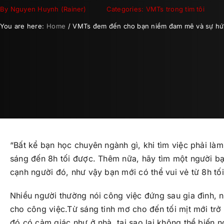
By
Nguyen Huynh (Rainer)
Categories:
VMTs trong tim tôi
You are here:
Home
VMTs đem đến cho bạn niềm đam mê và sự hứ
“Bất kể bạn học chuyên ngành gì, khi tìm việc phải là
sáng đến 8h tối được. Thêm nữa, hãy tìm một người b
cạnh người đó, như vậy bạn mới có thể vui vẻ từ 8h tố
Nhiều người thường nói công việc đứng sau gia đình, 
cho công việc.Từ sáng tinh mơ cho đến tối mịt mới trở 
đó có cảm giác như ở nhà, tại sao lại không thể biến n