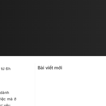
Bài viết mới
 từ 6h
 dành
việc mà ở
sự yêu