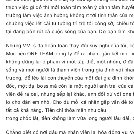
thích việc gì đó thì mới toàn tâm toàn ý dành tâm huy
trường làm việc ảnh hưởng không ít tới tinh thần của
chường việc lết cái tư tưởng trì trệ tới công sở, chiều t
tại đang bòn rút cả cuộc sống của bạn. Do bạn làm k
Nhưng VMTs đã hoàn toàn thay đổi suy nghĩ của tôi, c
Mục tiêu ONE TEAM công ty đề ra nhằm gắn kết mọi ng
không dừng lại ở phạm vi một tập thể, một nhóm, ở đâ
sống và mọi người là thành viên trong gia đình với nh
trưởng, để lèo lái con thuyền của một đại gia đình kh
đốc, một đại boss mà còn là một người anh trai của cả
viên để ra oai, nhưng sếp lại khác, anh đối xử với on
lo cho đàn em nhỏ. Cho dù mỗi cá nhân gặp vấn đề to 
tất cả khả năng. Tiền chỉ thỏa mãn nhu cầu
trong chốc lát, tiền không làm vừa lòng người lâu dài,
Chẳng biết có nơi đâu mà nhân viên lại hòa đồng vui 