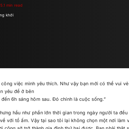
5.1 min read
ng khởi
m công việc mình yêu thích. Như vậy bạn mới có thể vui vẻ
ạn yêu để ở bên
i đến 6h sáng hôm sau. Đó chính là cuộc sống.”
nhưng hầu như phần lớn thời gian trong ngày người ta đều
về với tổ ấm. Vậy tại sao tôi lại không chọn một nơi làm 
ơi công sở trở thành gia đình thứ hai được. Bạn phải thật 