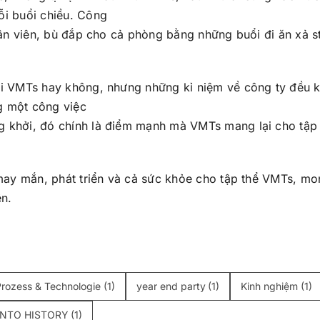
ỗi buổi chiều. Công
nhân viên, bù đắp cho cả phòng bằng những buổi đi ăn xả s
ới VMTs hay không, nhưng những kỉ niệm về công ty đều 
g một công việc
g khởi, đó chính là điểm mạnh mà VMTs mang lại cho tập
 may mắn, phát triển và cả sức khỏe cho tập thể VMTs, m
ện.
Prozess & Technologie
(1)
year end party
(1)
Kinh nghiệm
(1)
INTO HISTORY
(1)