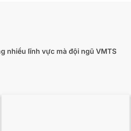
ng nhiều lĩnh vực mà đội ngũ VMTS
Scan to BIM cho MEP chính xác trong
Archicad
Khảo Sát Hiện Trạng Di Sản Với Công Nghệ