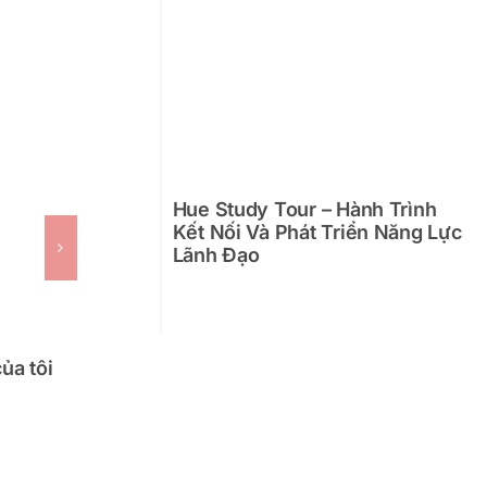
Hue Study Tour – Hành Trình
Kết Nối Và Phát Triển Năng Lực
Lãnh Đạo
VMT Solutions – một đại gia đình
ủa tôi
thân thương
June 7th, 2017