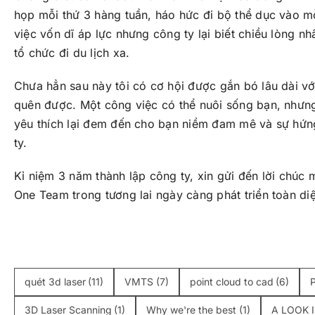
họp mỗi thứ 3 hàng tuần, háo hức đi bộ thể dục vào m
việc vốn dĩ áp lực nhưng công ty lại biết chiều lòng 
tổ chức đi du lịch xa.
Chưa hẳn sau này tôi có cơ hội được gắn bó lâu dài v
quên được. Một công việc có thể nuôi sống bạn, nhưn
yêu thích lại đem đến cho bạn niềm đam mê và sự hứn
ty.
Kỉ niệm 3 năm thành lập công ty, xin gửi đến lời chúc
One Team trong tương lai ngày càng phát triển toàn di
quét 3d laser
(11)
VMTS
(7)
point cloud to cad
(6)
3D Laser Scanning
(1)
Why we're the best
(1)
A LOOK 