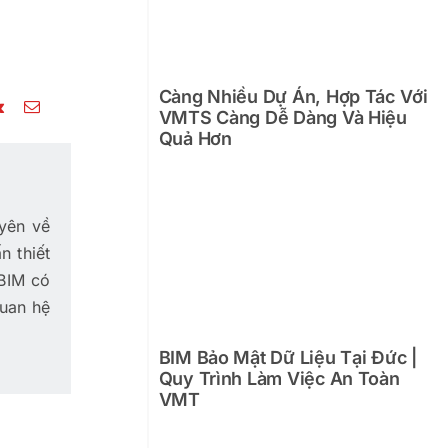
Càng Nhiều Dự Án, Hợp Tác Với
VMTS Càng Dễ Dàng Và Hiệu
Quả Hơn
yên về
n thiết
 BIM có
quan hệ
BIM Bảo Mật Dữ Liệu Tại Đức |
Quy Trình Làm Việc An Toàn
VMT