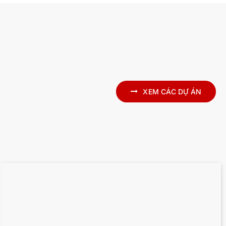
XEM CÁC DỰ ÁN
State Library Berlin – 170.000 m² Point
cloud to BIM