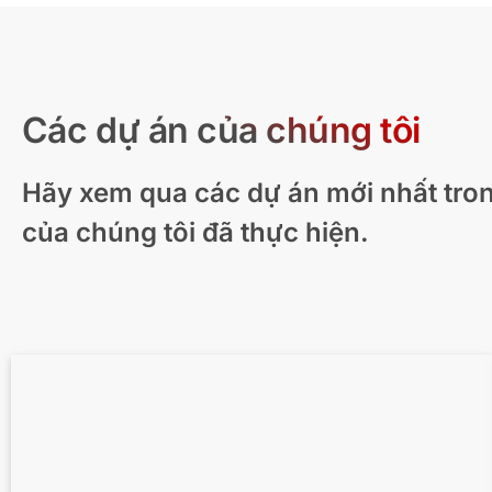
Các dự án của chúng tôi
Hãy xem qua các dự án mới nhất tro
Diễn họa kiến trúc nhà ở hiện đại – New
của chúng tôi đã thực hiện.
Zealand
Khảo Sát Hiện Trạng Cho 3D Mapping, Đại
Nhạc Hội “Đôi Cánh Diệu Kỳ” Tại Quy Nhơn