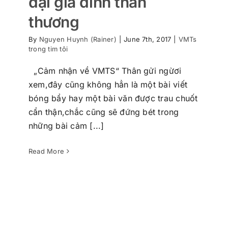
đại gia đình thân
thương
By
Nguyen Huynh (Rainer)
|
June 7th, 2017
|
VMTs
trong tim tôi
„Cảm nhận về VMTS“ Thân gửi ngừơi
xem,đây cũng không hẳn là một bài viết
bóng bẩy hay một bài văn được trau chuốt
cẩn thận,chắc cũng sẽ đứng bét trong
VMTs đem đến cho bạn niềm đam
những bài cảm [...]
mê và sự hứng khởi
VMTs trong tim tôi
Read More