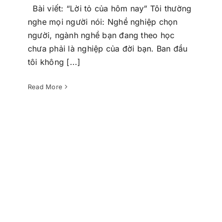
Bài viết: “Lời tỏ của hôm nay” Tôi thường
nghe mọi người nói: Nghề nghiệp chọn
người, ngành nghề bạn đang theo học
chưa phải là nghiệp của đời bạn. Ban đầu
Em thật sự đã “Thương”, “Thương”
tôi không [...]
ngôi nhà VMT này
VMTs trong tim tôi
Read More