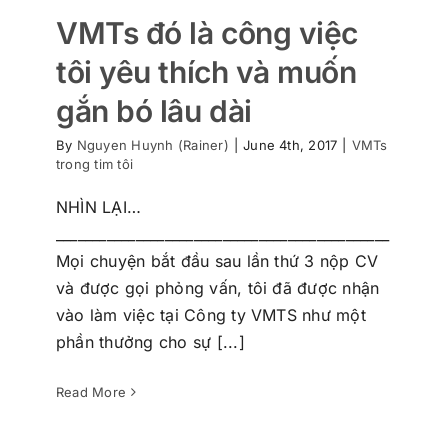
VMTs đó là công việc
tôi yêu thích và muốn
gắn bó lâu dài
By
Nguyen Huynh (Rainer)
|
June 4th, 2017
|
VMTs
trong tim tôi
NHÌN LẠI…
______________________________________________
Mọi chuyện bắt đầu sau lần thứ 3 nộp CV
và được gọi phỏng vấn, tôi đã được nhận
vào làm việc tại Công ty VMTS như một
phần thưởng cho sự [...]
VMTs tập thể tiêu biểu về tình bạn,
tình yêu với nghề
VMTs trong tim tôi
Read More