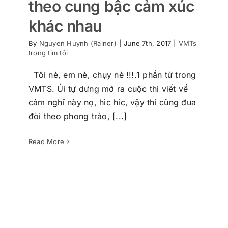
theo cung bậc cảm xúc
khác nhau
By
Nguyen Huynh (Rainer)
|
June 7th, 2017
|
VMTs
trong tim tôi
Tôi nè, em nè, chụy nè !!!.1 phần tử trong
VMTS. Úi tự dưng mở ra cuộc thi viết về
cảm nghĩ này nọ, hic hic, vậy thì cũng đua
VMTs cái duyên may mắn của tôi
đòi theo phong trào, [...]
VMTs trong tim tôi
Read More