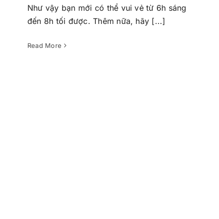
Như vậy bạn mới có thể vui vẻ từ 6h sáng
VMTs đó là công việc tôi yêu thích
đến 8h tối được. Thêm nữa, hãy [...]
và muốn gắn bó lâu dài
VMTs trong tim tôi
Read More