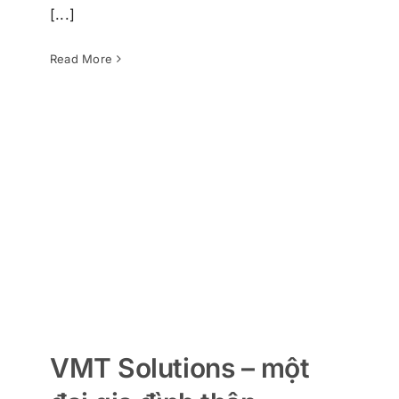
[...]
VMT Solutions – một đại gia đình
thân thương
VMTs trong tim tôi
Read More
VMT Solutions – một