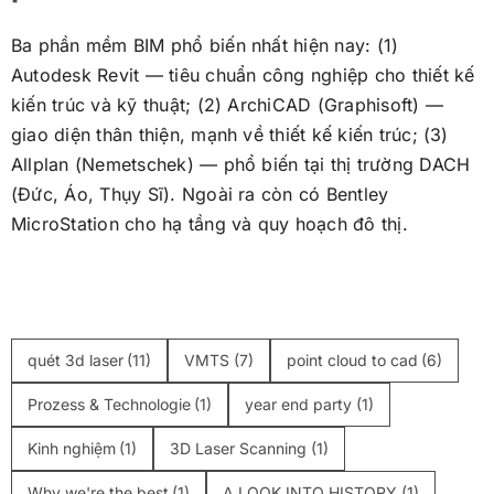
Ba phần mềm BIM phổ biến nhất hiện nay: (1)
Autodesk Revit — tiêu chuẩn công nghiệp cho thiết kế
kiến trúc và kỹ thuật; (2) ArchiCAD (Graphisoft) —
giao diện thân thiện, mạnh về thiết kế kiến trúc; (3)
Allplan (Nemetschek) — phổ biến tại thị trường DACH
(Đức, Áo, Thụy Sĩ). Ngoài ra còn có Bentley
MicroStation cho hạ tầng và quy hoạch đô thị.
quét 3d laser
(11)
VMTS
(7)
point cloud to cad
(6)
Prozess & Technologie
(1)
year end party
(1)
Kinh nghiệm
(1)
3D Laser Scanning
(1)
Why we're the best
(1)
A LOOK INTO HISTORY
(1)