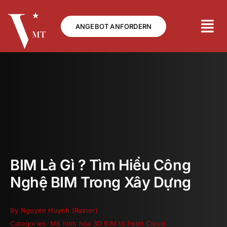
Skip
to
ANGEBOT ANFORDERN
content
BIM Là Gì ? Tìm Hiểu Công
Nghệ BIM Trong Xây Dựng
By
Nguyen Huynh (Rainer)
Categories:
Mô hình hóa 3D BIM từ Point Cloud