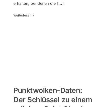
Punktwolken-Daten: Der Schlüssel
erhalten, bei denen die [...]
zu einem präzisen Point Cloud zu
BIM-Workflow
Weiterlesen
Punktwolke zu CAD
warum sind wir besser
Punktwolke zu BIM
Punktwolken-Daten:
Der Schlüssel zu einem