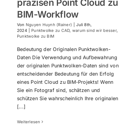
präzisen Point Cloud zu
BIM-Workflow
Von
Nguyen Huynh (Rainer)
|
Juli 8th,
2024
|
Punktwolke zu CAD
,
warum sind wir besser
,
Punktwolke zu BIM
Bedeutung der Originalen Punktwolken-
Daten Die Verwendung und Aufbewahrung
der originalen Punktwolken-Daten sind von
entscheidender Bedeutung für den Erfolg
eines Point Cloud zu BIM-Projekts! Wenn
Sie ein Fotograf sind, schätzen und
schützen Sie wahrscheinlich Ihre originalen
Unser Scan2BIM Ansatz,
[...]
Fehlervermeidung bei
Punktwolkendaten
Nachrichten
Punktwolke zu CAD
warum sind wir
Weiterlesen
besser