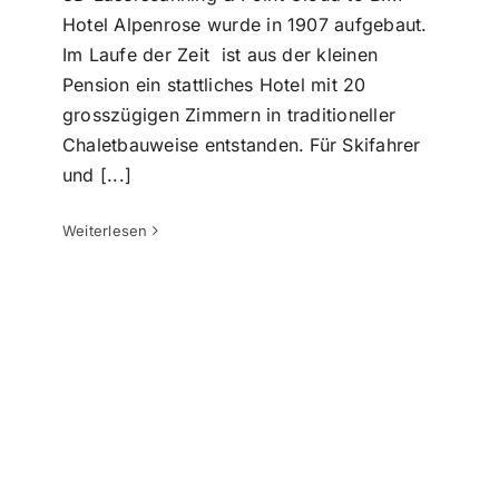
Hotel Alpenrose wurde in 1907 aufgebaut.
Im Laufe der Zeit ist aus der kleinen
Pension ein stattliches Hotel mit 20
grosszügigen Zimmern in traditioneller
Chaletbauweise entstanden. Für Skifahrer
und [...]
Von der Punktwolke zum digitalen
Zwilling: Ein Erfolgsprojekt mit dem
Weiterlesen
Spital Emmental
Punktwolke zu CAD