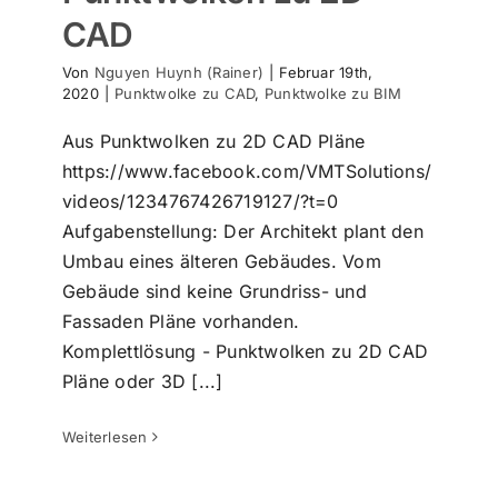
CAD
Von
Nguyen Huynh (Rainer)
|
Februar 19th,
2020
|
Punktwolke zu CAD
,
Punktwolke zu BIM
Aus Punktwolken zu 2D CAD Pläne
https://www.facebook.com/VMTSolutions/
videos/1234767426719127/?t=0
Aufgabenstellung: Der Architekt plant den
Umbau eines älteren Gebäudes. Vom
Gebäude sind keine Grundriss- und
Fassaden Pläne vorhanden.
Komplettlösung - Punktwolken zu 2D CAD
Projekt Hotel Alpenrose
Pläne oder 3D [...]
Punktwolke zu BIM
Punktwolke zu CAD
Weiterlesen