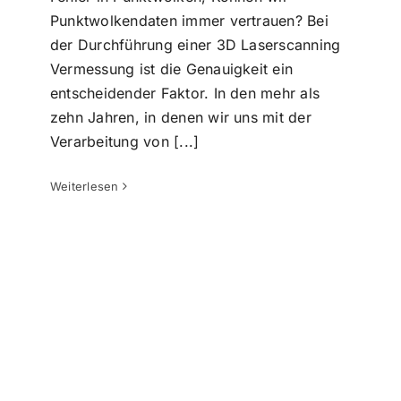
Punktwolkendaten immer vertrauen? Bei
der Durchführung einer 3D Laserscanning
Vermessung ist die Genauigkeit ein
entscheidender Faktor. In den mehr als
zehn Jahren, in denen wir uns mit der
Erwartungen vs. Realität:
Verarbeitung von [...]
Bearbeitung von IFC-Modellen
Punktwolke zu BIM
Highlight
Punktwolke zu CAD
Weiterlesen
warum sind wir besser