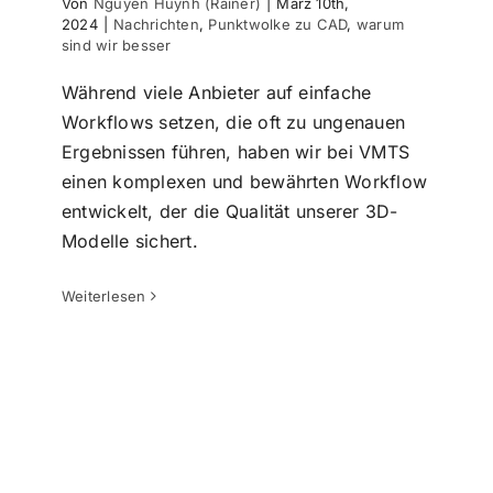
Von
Nguyen Huynh (Rainer)
|
März 10th,
2024
|
Nachrichten
,
Punktwolke zu CAD
,
warum
sind wir besser
Während viele Anbieter auf einfache
Workflows setzen, die oft zu ungenauen
Ergebnissen führen, haben wir bei VMTS
einen komplexen und bewährten Workflow
entwickelt, der die Qualität unserer 3D-
Modelle sichert.
Punktwolke zu 3D ArchiCAD Modell
für ein Großes Wohngebäude
Punktwolke zu CAD
Punktwolke zu BIM
Weiterlesen