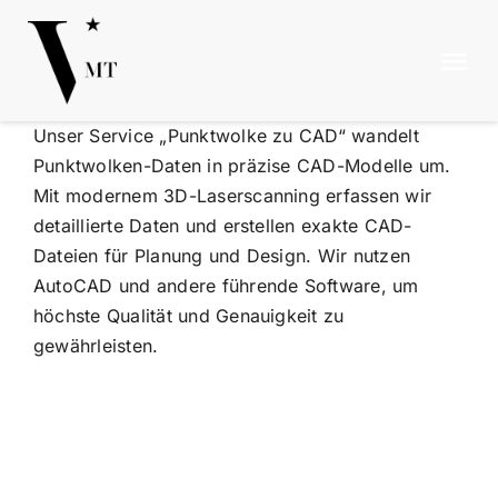
Zum
Inhalt
Tog
springen
Nav
Unser Service „Punktwolke zu CAD“ wandelt
SERVICES
Punktwolken-Daten in präzise CAD-Modelle um.
Mit modernem 3D-Laserscanning erfassen wir
REFERENZE
detaillierte Daten und erstellen exakte CAD-
Dateien für Planung und Design. Wir nutzen
Fehler in Punktwolken, Können wir
AutoCAD und andere führende Software, um
NEWS
Punktwolkendaten immer
vertrauen?
höchste Qualität und Genauigkeit zu
Punktwolke zu CAD
warum sind wir besser
gewährleisten.
ÜBER UNS
Punktwolke zu BIM
3D Laserscanning | 3d
Vermessung
Highlight
KONTAKT