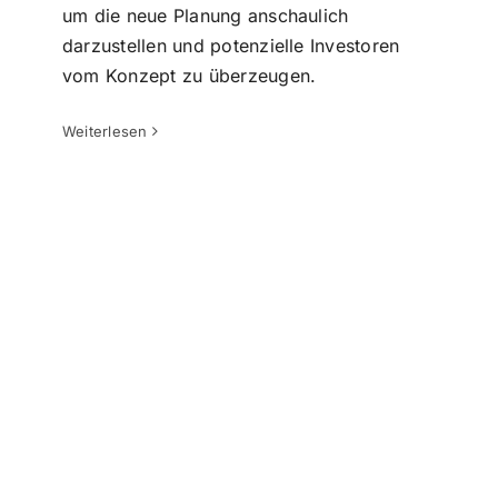
um die neue Planung anschaulich
2D Pläne & 3D Modelle ab
darzustellen und potenzielle Investoren
Matterport Punktwolken generieren
vom Konzept zu überzeugen.
Punktwolke zu CAD
3D Laserscanning | 3d
Vermessung
Weiterlesen