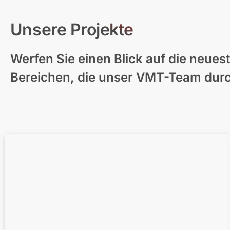
Unsere Projekte
Werfen Sie einen Blick auf die neues
Moderne Wohnhaus-Visualisierung –
Bereichen, die unser VMT-Team durc
Neuseeland
Architektur neu erleben: Schnelle &
realistische 3D-Visualisierung in nur 3
Tagen