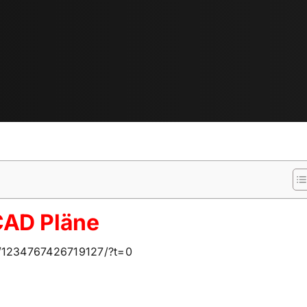
CAD Pläne
/1234767426719127/?t=0