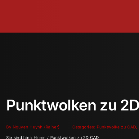
Zum
Inhalt
springen
Punktwolken zu 2
By
Nguyen Huynh (Rainer)
Categories:
Punktwolke zu CAD
,
Sie sind hier:
Home
Punktwolken zu 2D CAD