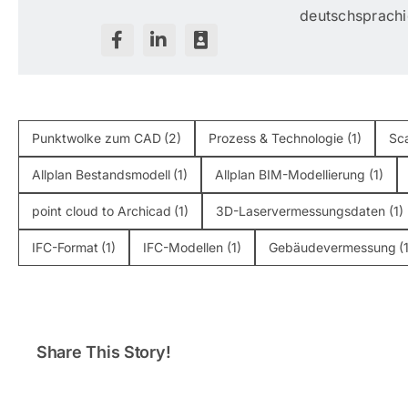
deutschsprach
Punktwolke zum CAD
(2)
Prozess & Technologie
(1)
Sc
Allplan Bestandsmodell
(1)
Allplan BIM-Modellierung
(1)
point cloud to Archicad
(1)
3D-Laservermessungsdaten
(1)
IFC-Format
(1)
IFC-Modellen
(1)
Gebäudevermessung
(
Share This Story!
Scan-to-BIM: Der
Punktw
vollständige Leitfaden
Scan to 