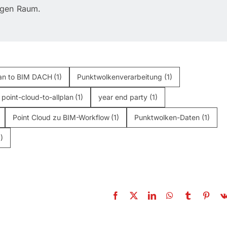
igen Raum.
an to BIM DACH
(1)
Punktwolkenverarbeitung
(1)
point-cloud-to-allplan
(1)
year end party
(1)
Point Cloud zu BIM-Workflow
(1)
Punktwolken-Daten
(1)
1)
olke zu Archicad:
Allplan und Vectorw
BIM für historische
Warum Native BIM j