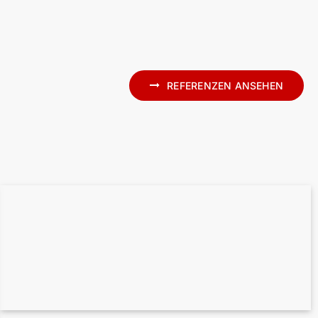
REFERENZEN ANSEHEN
Fallstudie: Großflächiges Scan-to-BIM für
die Staatsbibliothek zu Berlin
Punktwolke zu 3D-BIM für Alter Bahnhof
Caputh – Denkmalpflege mit Laserscanning
und Archicad