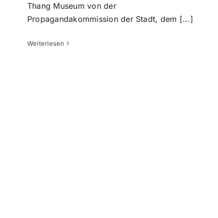
Jahresabschlussfeier 2024: Stolz auf
Thang Museum von der
unsere Erfolge und
Propagandakommission der Stadt, dem [...]
Teamzusammenhalt!
Nachrichten
Weiterlesen