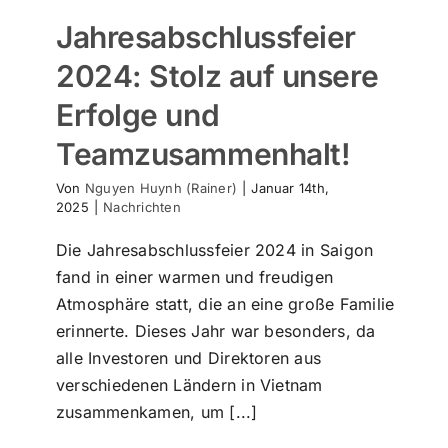
Jahresabschlussfeier
2024: Stolz auf unsere
Erfolge und
Teamzusammenhalt!
Von
Nguyen Huynh (Rainer)
|
Januar 14th,
2025
|
Nachrichten
Die Jahresabschlussfeier 2024 in Saigon
fand in einer warmen und freudigen
Atmosphäre statt, die an eine große Familie
erinnerte. Dieses Jahr war besonders, da
Inspirierender Austausch:
alle Investoren und Direktoren aus
Professorenbesuch bei VMT Solutions!
verschiedenen Ländern in Vietnam
Nachrichten
Punktwolke zu CAD
Punktwolke zu
zusammenkamen, um [...]
BIM
Point cloud to CAD
Why we are better