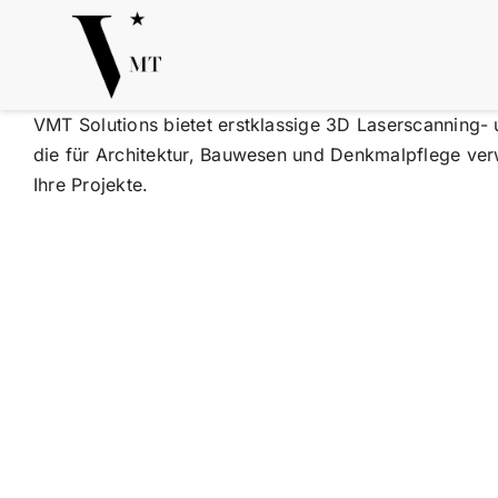
Zum
Inhalt
springen
3D Laserscanning in der
VMT Solutions bietet erstklassige 3D Laserscanning-
Denkmalpflege: Was die
Bestandsdokumentation historischer
die für Architektur, Bauwesen und Denkmalpflege ve
Bauwerke wirklich leisten muss
Ihre Projekte.
Nachrichten
Báo chí – Sự kiện