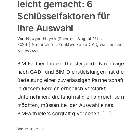
leicht gemacht: 6
Schlüsselfaktoren für
Ihre Auswahl
Von
Nguyen Huynh (Rainer)
|
August 18th,
2024
|
Nachrichten
,
Punktwolke zu CAD
,
warum sind
wir besser
BIM Partner finden: Die steigende Nachfrage
nach CAD- und BIM-Dienstleistungen hat die
Bedeutung einer zuverlässigen Partnerschaft
in diesem Bereich erheblich verstärkt.
Unternehmen, die langfristig erfolgreich sein
möchten, müssen bei der Auswahl eines
Kundenzufriedenheit – Unsere größte
BIM-Anbieters sorgfältig vorgehen. [...]
Freude!
Punktwolke zu BIM
Highlight
Nachrichten
Weiterlesen
Punktwolke zu CAD
warum sind wir besser