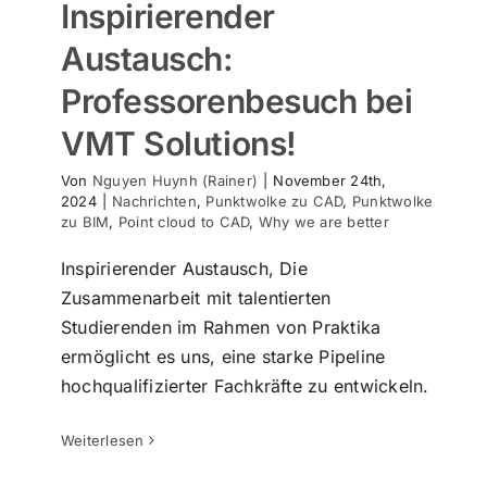
Inspirierender
Austausch:
Professorenbesuch bei
VMT Solutions!
Von
Nguyen Huynh (Rainer)
|
November 24th,
2024
|
Nachrichten
,
Punktwolke zu CAD
,
Punktwolke
zu BIM
,
Point cloud to CAD
,
Why we are better
Inspirierender Austausch, Die
Zusammenarbeit mit talentierten
BIM-Partner finden leicht gemacht: 6
Studierenden im Rahmen von Praktika
Schlüsselfaktoren für Ihre Auswahl
ermöglicht es uns, eine starke Pipeline
Nachrichten
Punktwolke zu CAD
warum sind wir
hochqualifizierter Fachkräfte zu entwickeln.
besser
Weiterlesen