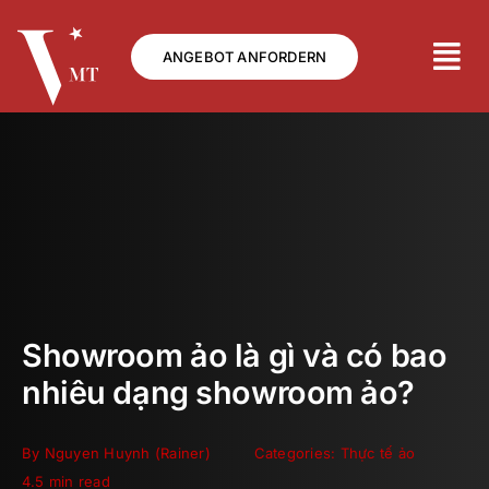
Skip
to
ANGEBOT ANFORDERN
content
Showroom ảo là gì và có bao
nhiêu dạng showroom ảo?
By
Nguyen Huynh (Rainer)
Categories:
Thực tế ảo
4.5 min read