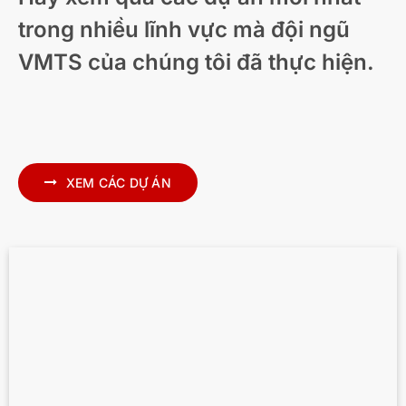
trong nhiều lĩnh vực mà đội ngũ
VMTS của chúng tôi đã thực hiện.
Diễn họa kiến trúc nhà ở hiện đại – New
Zealand
XEM CÁC DỰ ÁN
Scan to BIM cho MEP chính xác trong
Archicad