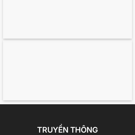
Diễn họa kiến trúc 3D cho dự án tại Úc
TRUYỀN THÔNG