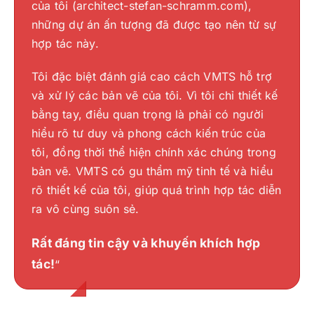
của tôi (architect-stefan-schramm.com),
những dự án ấn tượng đã được tạo nên từ sự
“Tư vấn chuyên nghiệp, chất lượng mô hình
hợp tác này.
“Một công ty cực kỳ đáng tin cậy với đội ngũ
3D cao cấp với mức giá hợp lý… Còn gì tuyệt
nhân viên tận tâm và chất lượng công việc
Tôi đặc biệt đánh giá cao cách VMTS hỗ trợ
vời hơn? Tôi hoàn toàn khuyến khích hợp
xuất sắc. Bản vẽ của chúng tôi đã được thực
“Bản vẽ của bạn thật hoàn hảo – tôi chưa
và xử lý các bản vẽ của tôi. Vì tôi chỉ thiết kế
tác!”
hiện nhanh chóng và chính xác tuyệt đối. Xin
từng thấy điều gì tương tự trước đây. Đây là
bằng tay, điều quan trọng là phải có người
chân thành cảm ơn!
những bản vẽ có chất lượng cao nhất, và tôi
“VMT đã mô hình hóa một tòa nhà công
hiểu rõ tư duy và phong cách kiến trúc của
thực sự phải nhấn mạnh điều đó. Tôi muốn
nghiệp lớn ở dạng 3D cho dự án nghiên cứu
tôi, đồng thời thể hiện chính xác chúng trong
Rất đáng để hợp tác!
“
Stefan Beckel
một lần nữa gửi lời cảm ơn chân thành đến
của chúng tôi. Dữ liệu đầu vào là các bản vẽ
bản vẽ. VMTS có gu thẩm mỹ tinh tế và hiểu
bạn vì công việc tuyệt vời này.”
DWG được gửi cho VMT, và kết quả nhận
rõ thiết kế của tôi, giúp quá trình hợp tác diễn
được là một mô hình cực kỳ chi tiết, bao gồm
ra vô cùng suôn sẻ.
Silvan Bearth
lớp vỏ công trình, tường nội thất, các lỗ mở
Rất đáng tin cậy và khuyến khích hợp
và cầu thang.
Endre Szokolai
,
Digitalplan-Szokolai
tác!
“
Trước đó, chúng tôi đã giao dự án này cho
một công ty của Đức, nhưng đáng tiếc là họ