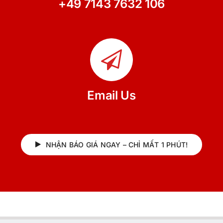
+49 7143 7632 106
Email Us
NHẬN BÁO GIÁ NGAY – CHỈ MẤT 1 PHÚT!