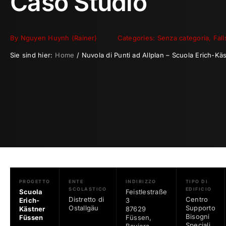
Caso Studio
By
Nguyen Huynh (Rainer)
Categories:
Senza categoria
,
Fall
Sie sind hier:
Home
Nuvola di Punti ad Allplan – Scuola Erich-K
PROGETTO
ENTE
INDIRIZZO
TIPO DI
SCOLASTICO
EDIFICIO
Scuola
Feistlestraße
Distretto di
Centro
Erich-
3
Ostallgäu
Supporto
Kästner
87629
Bisogni
Füssen
Füssen,
Speciali