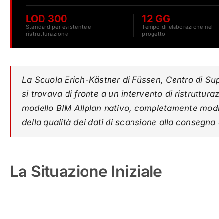
LOD 300
12 GG
Standard per esistente e
Tempo di elaborazione nel
ristrutturazione
progetto
La Scuola Erich-Kästner di Füssen, Centro di Supp
si trovava di fronte a un intervento di ristruttur
modello BIM Allplan nativo, completamente modifi
della qualità dei dati di scansione alla consegna 
La Situazione Iniziale