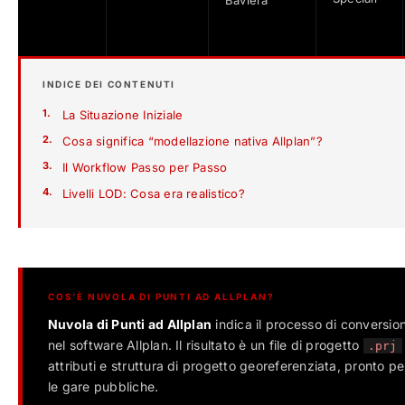
Baviera
INDICE DEI CONTENUTI
1.
La Situazione Iniziale
2.
Cosa significa “modellazione nativa Allplan”?
3.
Il Workflow Passo per Passo
4.
Livelli LOD: Cosa era realistico?
COS’È NUVOLA DI PUNTI AD ALLPLAN?
Nuvola di Punti ad Allplan
indica il processo di conversion
nel software Allplan. Il risultato è un file di progetto
.prj
attributi e struttura di progetto georeferenziata, pronto per
le gare pubbliche.