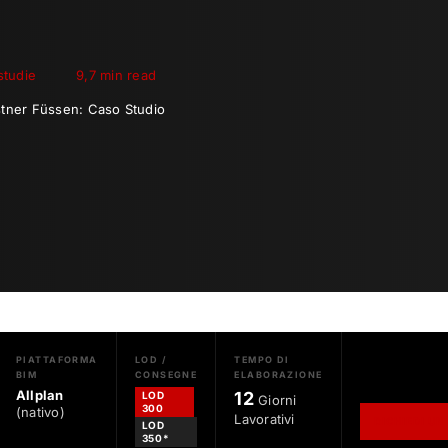
studie
9,7 min read
ästner Füssen: Caso Studio
PIATTAFORMA
LOD /
TEMPO DI
BIM
CONSEGNE
ELABORAZIONE
Allplan
12
LOD
Giorni
300
(nativo)
Lavorativi
RICHIEDI U
LOD
350*