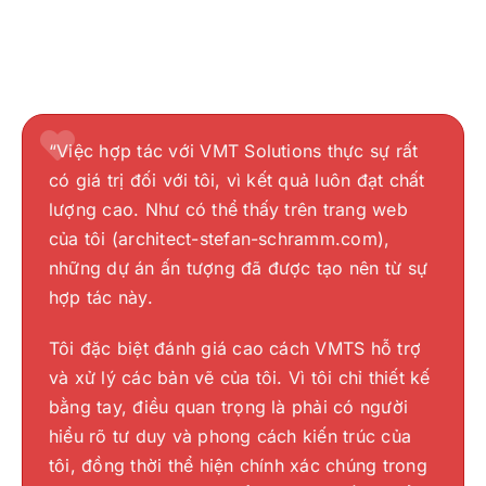
“Việc hợp tác với VMT Solutions thực sự rất
có giá trị đối với tôi, vì kết quả luôn đạt chất
lượng cao. Như có thể thấy trên trang web
của tôi (architect-stefan-schramm.com),
những dự án ấn tượng đã được tạo nên từ sự
“Tư vấn chuyên nghiệp, chất lượng mô hình
hợp tác này.
“Một công ty cực kỳ đáng tin cậy với đội ngũ
3D cao cấp với mức giá hợp lý… Còn gì tuyệt
nhân viên tận tâm và chất lượng công việc
Tôi đặc biệt đánh giá cao cách VMTS hỗ trợ
vời hơn? Tôi hoàn toàn khuyến khích hợp
xuất sắc. Bản vẽ của chúng tôi đã được thực
“Bản vẽ của bạn thật hoàn hảo – tôi chưa
và xử lý các bản vẽ của tôi. Vì tôi chỉ thiết kế
tác!”
hiện nhanh chóng và chính xác tuyệt đối. Xin
từng thấy điều gì tương tự trước đây. Đây là
bằng tay, điều quan trọng là phải có người
chân thành cảm ơn!
những bản vẽ có chất lượng cao nhất, và tôi
“VMT đã mô hình hóa một tòa nhà công
hiểu rõ tư duy và phong cách kiến trúc của
thực sự phải nhấn mạnh điều đó. Tôi muốn
nghiệp lớn ở dạng 3D cho dự án nghiên cứu
tôi, đồng thời thể hiện chính xác chúng trong
Rất đáng để hợp tác!
“
Stefan Beckel