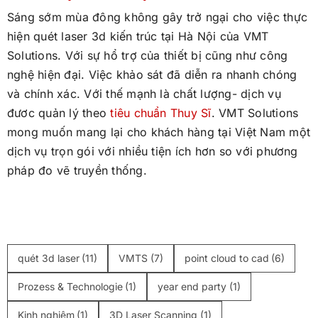
Sáng sớm mùa đông không gây trở ngại cho việc thực
hiện quét laser 3d kiến trúc tại Hà Nội của VMT
Solutions. Với sự hổ trợ của thiết bị cũng như công
nghệ hiện đại. Việc khảo sát đã diễn ra nhanh chóng
và chính xác. Với thế mạnh là chất lượng- dịch vụ
đươc quản lý theo
tiêu chuẩn Thuy Sĩ
. VMT Solutions
mong muốn mang lại cho khách hàng tại Việt Nam một
dịch vụ trọn gói với nhiều tiện ích hơn so với phương
pháp đo vẽ truyền thống.
quét 3d laser
(11)
VMTS
(7)
point cloud to cad
(6)
Prozess & Technologie
(1)
year end party
(1)
Kinh nghiệm
(1)
3D Laser Scanning
(1)