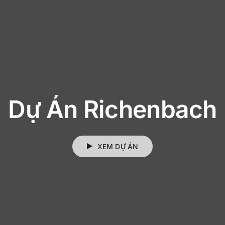
Dự Án Richenbach
XEM DỰ ÁN