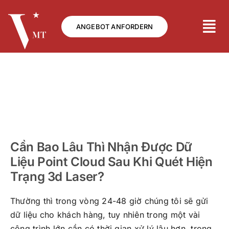
Skip
to
ANGEBOT ANFORDERN
content
Cần Bao Lâu Thì Nhận Được Dữ
Liệu Point Cloud Sau Khi Quét Hiện
Trạng 3d Laser?
Thường thì trong vòng 24-48 giờ chúng tôi sẽ gửi
dữ liệu cho khách hàng, tuy nhiên trong một vài
công trình lớn cần có thời gian xử lý lâu hơn, trong