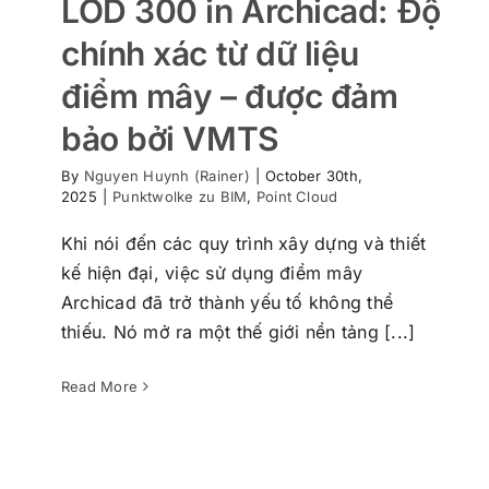
LOD 300 in Archicad: Độ
chính xác từ dữ liệu
điểm mây – được đảm
bảo bởi VMTS
By
Nguyen Huynh (Rainer)
|
October 30th,
2025
|
Punktwolke zu BIM
,
Point Cloud
Khi nói đến các quy trình xây dựng và thiết
kế hiện đại, việc sử dụng điểm mây
Point Cloud Intensity hay với màu sắc
Archicad đã trở thành yếu tố không thể
(RGB) lựa chọn nào thật sự cần thiết để
thiếu. Nó mở ra một thế giới nền tảng [...]
đạt độ chính xác cao?
Point Cloud
Read More