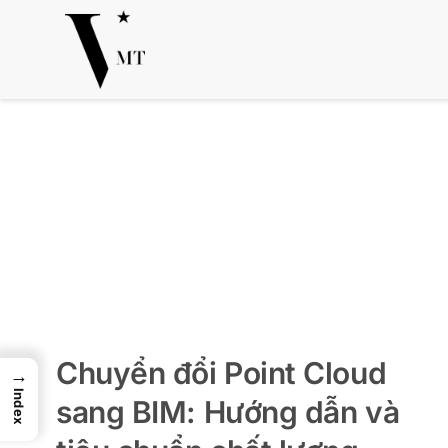
Skip
Punktwolke zu BIM
Point Cloud
Mô hình hóa 3D
to
BIM từ Point Cloud
content
Chuyển đổi Point Cloud
→
Index
sang BIM: Hướng dẫn và