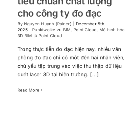
tiêu chuẩn chất lượng
cho công ty đo đạc
By
Nguyen Huynh (Rainer)
|
December 5th,
2025
|
Punktwolke zu BIM
,
Point Cloud
,
Mô hình hóa
3D BIM từ Point Cloud
Trong thực tiễn đo đạc hiện nay, nhiều văn
phòng đo đạc chỉ có một đến hai nhân viên,
chủ yếu tập trung vào việc thu thập dữ liệu
Point Cloud Lỗi và Tiến Độ Bị Đe Dọa:
Vì Sao Cần Một Đối Tác Thực Sự Mạnh?
quét laser 3D tại hiện trường. [...]
Point Cloud
Read More