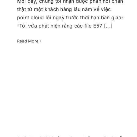
Mới đây, chúng tôi nhận được phản hồi chân
thật từ một khách hàng lâu năm về việc
point cloud lỗi ngay trước thời hạn bàn giao:
“Tôi vừa phát hiện rằng các file E57 [...]
LOD 300 in Archicad: Độ chính xác từ
dữ liệu điểm mây – được đảm bảo bởi
VMTS
Read More
Punktwolke zu BIM
Point Cloud