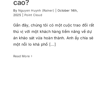
cao?
By
Nguyen Huynh (Rainer)
|
October 14th,
2025
|
Point Cloud
Gần đây, chúng tôi có một cuộc trao đổi rất
thú vị với một khách hàng tiềm năng về dự
Tìm Hiểu Dữ Liệu Point Cloud: Định
án khảo sát vừa hoàn thành. Anh ấy chia sẻ
Dạng, Vai Trò và Ứng Dụng Trong Công
một nỗi lo khá phổ [...]
Nghệ 3D
Point Cloud
Read More