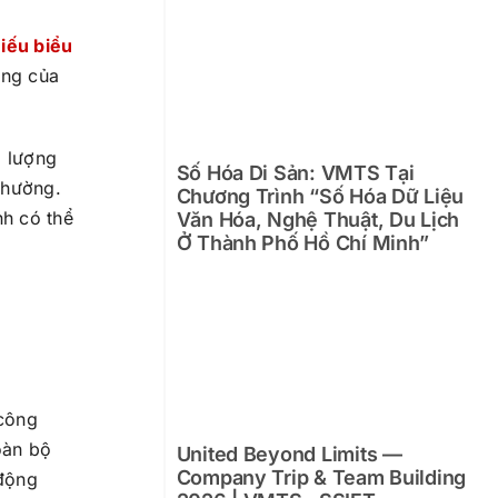
hiếu biểu
ứng của
i lượng
Số Hóa Di Sản: VMTS Tại
thường.
Chương Trình “Số Hóa Dữ Liệu
nh có thể
Văn Hóa, Nghệ Thuật, Du Lịch
Ở Thành Phố Hồ Chí Minh”
 công
oàn bộ
United Beyond Limits —
Company Trip & Team Building
 động