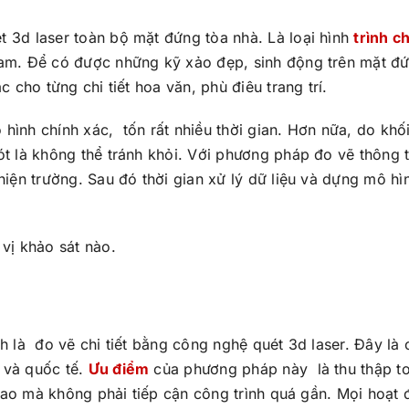
 3d laser toàn bộ mặt đứng tòa nhà. Là loại hình
trình c
Nam. Để có được những kỹ xảo đẹp, sinh động trên mặt đ
 cho từng chi tiết hoa văn, phù điêu trang trí.
hình chính xác, tốn rất nhiều thời gian. Hơn nữa, do khố
ót là không thể tránh khỏi. Với phương pháp đo vẽ thông 
hiện trường. Sau đó thời gian xử lý dữ liệu và dựng mô hì
vị khảo sát nào.
h là đo vẽ chi tiết bằng công nghệ quét 3d laser. Đây là
 và quốc tế.
Ưu điểm
của phương pháp này là thu thập t
c cao mà không phải tiếp cận công trình quá gần. Mọi hoạt