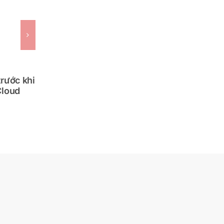
trước khi
Quét 3D Laser Scanning Tàu Biển
Cloud
Phục Vụ Retrofit Hệ Thống Xử Lý
Khí Thải EGCS
November 24th, 2025