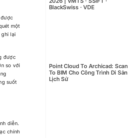
2026 | VMTS · SSIFT ·
BlackSwiss · VDE
ẽ được
 quét một
ghi lại
ng được
ơn so với
Point Cloud To Archicad: Scan
To BIM Cho Công Trình Di Sản
ộng
Lịch Sử
ng suốt
nh diễn.
đạc chính