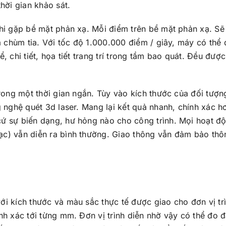
hời gian khảo sát.
khi gặp bề mặt phản xạ. Mỗi điểm trên bề mặt phản xạ. S
a chùm tia. Với tốc độ 1.000.000 điểm / giây, máy có thể
 chi tiết, họa tiết trang trí trong tầm bao quát. Đều được 
trong một thời gian ngắn. Tùy vào kích thước của đối tượ
 nghệ quét 3d laser. Mang lại kết quả nhanh, chính xác h
ứ sự biến dạng, hư hỏng nào cho công trình. Mọi hoạt đ
c) vẫn diễn ra bình thường. Giao thông vẫn đảm bảo thô
ới kích thước và màu sắc thực tế được giao cho đơn vị trì
nh xác tới từng mm. Đơn vị trình diễn nhờ vậy có thể đo 