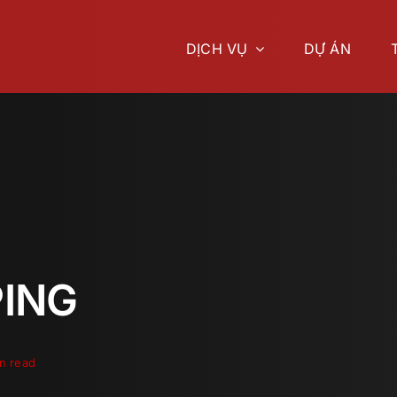
DỊCH VỤ
DỰ ÁN
PING
n read