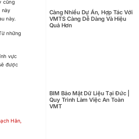
áy cũng
m này
Càng Nhiều Dự Án, Hợp Tác Với
au này.
VMTS Càng Dễ Dàng Và Hiệu
Quả Hơn
Từ những
ĩnh vực
 sẽ được
BIM Bảo Mật Dữ Liệu Tại Đức |
Quy Trình Làm Việc An Toàn
VMT
ạch Hãn,