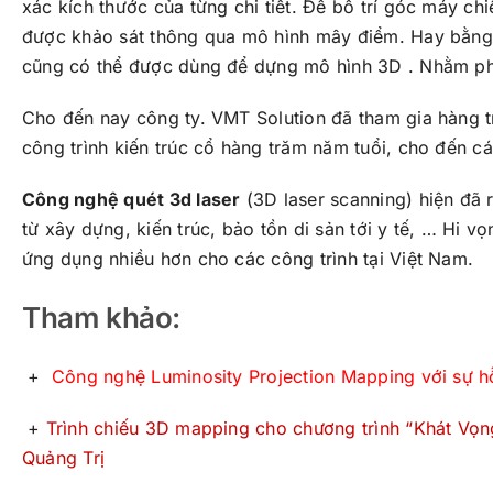
xác kích thước của từng chi tiết. Để bố trí góc máy c
được khảo sát thông qua mô hình mây điểm. Hay bằng 
cũng có thể được dùng để dựng mô hình 3D . Nhằm ph
Cho đến nay công ty. VMT Solution đã tham gia hàng 
công trình kiến trúc cổ hàng trăm năm tuổi, cho đến c
Công nghệ quét 3d laser
(3D laser scanning) hiện đã 
từ xây dựng, kiến trúc, bảo tồn di sản tới y tế, … Hi v
ứng dụng nhiều hơn cho các công trình tại Việt Nam.
Tham khảo:
+
Công nghệ Luminosity Projection Mapping với sự h
+
Trình chiếu 3D mapping cho chương trình “Khát Vọng
Quảng Trị