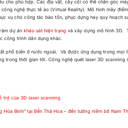
hiếu cho phù hợp. Các địa vật, cây cối có thể chắn góc m
công nghệ thực tế ảo (Virtual Reality). Mô hình mây điể
ục vụ cho công tác bảo tồn, phục dựng hay quy hoạch s
trăm dự án
khảo sát hiện trạng
và xây dựng mô hình 3D. 
ác công trình dân dụng khác.
rất phổ biến ở nước ngoài. Và được ứng dụng trong mọi l
ọng trong thời gian tới. Công nghệ quét laser 3D scanning
ỗ trợ của 3D laser scanning
 Hòa Bình” tại Bến Thả Hoa – đền tưởng niệm bờ Nam Th