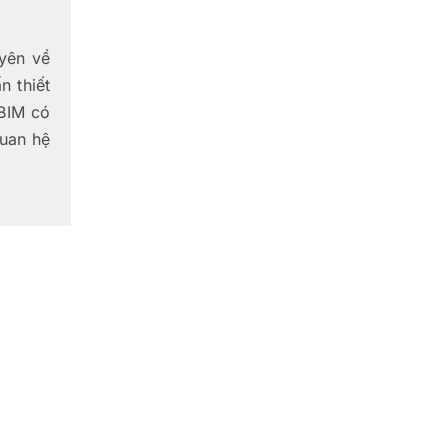
yên về
n thiết
 BIM có
quan hệ