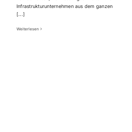
VMT Solutions beim Archicad
Infrastrukturunternehmen aus dem ganzen
Networking – Scan zu BIM Vietnam
[...]
Tin tức VMTs
Why we are better
Weiterlesen