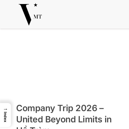
Zum
Why we are better
Tin tức VMTs
Inhalt
springen
Company Trip 2026 –
→
Index
United Beyond Limits in