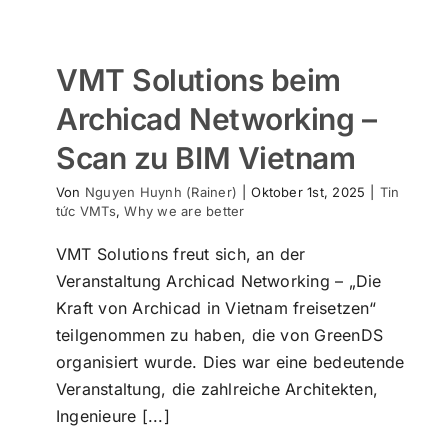
VMT Solutions beim
Archicad Networking –
Scan zu BIM Vietnam
Von
Nguyen Huynh (Rainer)
|
Oktober 1st, 2025
|
Tin
tức VMTs
,
Why we are better
VMT Solutions freut sich, an der
Veranstaltung Archicad Networking – „Die
Kraft von Archicad in Vietnam freisetzen“
teilgenommen zu haben, die von GreenDS
organisiert wurde. Dies war eine bedeutende
VMT Solutions & SSIFT Vietnam
Veranstaltung, die zahlreiche Architekten,
fördern die HCMUTE mit Stipendien
Ingenieure [...]
und Praktika