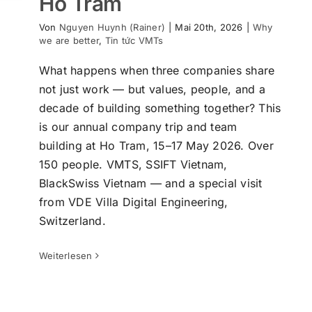
Hồ Tràm
Von
Nguyen Huynh (Rainer)
|
Mai 20th, 2026
|
Why
we are better
,
Tin tức VMTs
What happens when three companies share
not just work — but values, people, and a
decade of building something together? This
is our annual company trip and team
building at Ho Tram, 15–17 May 2026. Over
150 people. VMTS, SSIFT Vietnam,
BlackSwiss Vietnam — and a special visit
from VDE Villa Digital Engineering,
VMT SOLUTIONS Year End Party 2025:
Ehrung, Teamgeist & 2026
Switzerland.
Tin tức VMTs
Weiterlesen