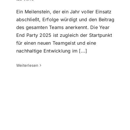
Ein Meilenstein, der ein Jahr voller Einsatz
abschließt, Erfolge würdigt und den Beitrag
des gesamten Teams anerkennt. Die Year
End Party 2025 ist zugleich der Startpunkt
für einen neuen Teamgeist und eine
nachhaltige Entwicklung im [...]
VMT Solutions co-hostet Trimble
Transform 2025 Vietnam – Digitale
Weiterlesen
Infrastruktur im Fokus
Tin tức VMTs