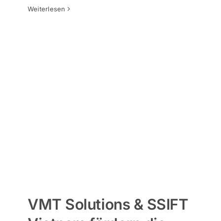
Tin tức VMTs
Báo chí – Sự kiện
Weiterlesen
VMT Solutions & SSIFT